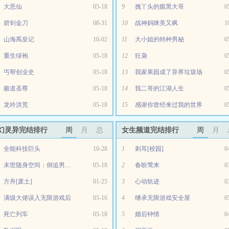
大恶仙
05-18
9
拽丫头的腹黑大哥
0
碧剑金刀
08-31
10
战神妈咪美又飒
1
山海禹皇记
10-02
11
大小姐的特种男秘
0
重生绿袍
05-18
12
狂枭
0
丐帮创业史
05-18
13
我家果园成了异界垃圾场
0
极道圣尊
05-18
14
我二哥的江湖人生
0
龙吟洪荒
05-18
15
感谢你曾经来过我的世界
0
幻灵异完结排行
周
月
总
女生频道完结排行
周
月
全能科技巨头
10-28
1
刺耳[校园]
0
末世随身空间：倒追男神1000次
05-18
2
春盼莺来
0
方舟[废土]
01-25
3
心动轨迹
0
满级大佬误入无限游戏后
05-16
4
继承无限游戏安全屋
0
死亡列车
05-18
5
婚后钟情
0