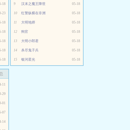
5-18
9
汉末之魔王降世
05-18
0-23
10
红警纵横在非洲
05-18
5-18
11
大明地师
05-18
5-18
12
狗官
05-18
5-18
13
大明小郎君
05-18
5-18
14
杀尽鬼子兵
05-18
5-18
15
银河星光
05-18
总
4-11
3-29
3-01
5-07
4-14