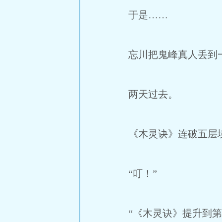
于是……
忘川把鬼峰真人丢到一
两天过去。
《木灵诀》连破五层
“叮！”
“《木灵诀》提升到第