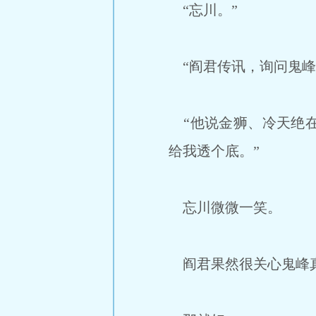
“忘川。”
“阎君传讯，询问鬼峰
“他说金狮、冷天绝在
给我透个底。”
忘川微微一笑。
阎君果然很关心鬼峰