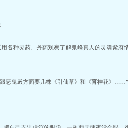
：
用各种灵药、丹药观察了解鬼峰真人的灵魂紫府
跟恶鬼殿方面要几株《引仙草》和《育神花》……
把自己弄出虚浮的眼袋，一副两天两夜没合眼，