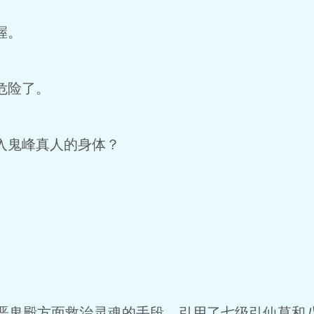
握。
危险了。
入鬼峰真人的身体？
。
鬼殿方面救治灵魂的手段，引用了七级引仙草和