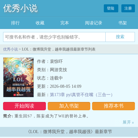
优秀小说
登陆
注册
排行
收藏
完本
阅读记录
书架
优秀小说
> LOL：微博我升堂，越串我越强最新章节列表
作者：裴惊吓
类别：网游竞技
状态：连载中
更新：2026-08-05 14:09
最新：
第173章 pyl真管不住嘴（三合一）
开始阅读
加入书架
推荐本书
简介:
重生回S7，陈妄成为了WE的替补上单。
展开
»
“总有一天，我会打上首发，然后成为世界第一上单。”陈妄在直播间
《LOL：微博我升堂，越串我越强》最新章节
里说出了这样一句话，被粉丝嘲笑是不自量力。