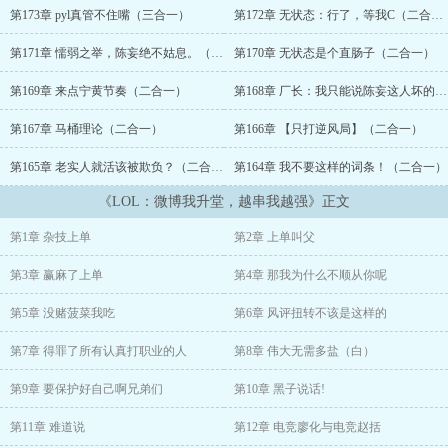
第173章 pyl真管不住嘴（三合一）
第172章 无状态：行了，等我C（二合一）
可他并不在意，只因陈妄每说出一句话被众人认可，就可将这句话转
化为词条，成为他的力量，认可的人越多，力量越强。
第171章 懦弱之举，陈妄绝不姑息。（二合一））
第170章 无状态是个直肠子（二合一）
在面对老牌强队时，他成功获胜摆出手势，世人认可他【以下犯
第169章 来点宁黄节奏（二合一）
第168章 厂长：我只能说陈妄这人坏的很（二合一）
上】。
第167章 马桶理论（二合一）
第166章 【只打逆风局】（二合一）
于是面对年龄成就比他高的Cuvee，陈妄打出最完美的外战表现。
第165章 老实人就活该被欺负？（二合一）
第164章 我不要这样的词条！（二合一）
“都是同龄人我原本没想降维打击。”世人认可他能【降维打击】，面
《LOL：微博我升堂，越串我越强》正文
对同龄人Huni，陈妄重拳出击，打的Huni失魂落魄，被SKT踢出队
伍。
第1章 杂技上单
第2章 上单叫父
“流水的天才，铁打的Butterfly。”世人认可他【铁打的Butterfly】，
第3章 赢麻了上单
第4章 那我为什么不顺从你呢
面对年龄比他小的新鲜血液369，陈妄以前辈姿态开启教育模式，告
诉他欢迎来到LPL。
第5章 没赌菠菜我吃
第6章 风评扭转不该是这样的
粉丝信任他，黑粉逮着他的言论猛串他。可不知不觉中，望着陈妄不
第7章 得罪了所有认真打职业的人
第8章 伟大无需多盐（白）
知何时拿到的无数荣耀，众人一阵恍惚：“难道他真是世一上？”赛
后，陈妄在微博上发出了这样一条言论。
第9章 要保护好自己啊兄弟们
第10章 黑子说话!
第11章 难道说
第12章 电竞廖化与电竞赵括
“有没有一种可能，其实我是史一上？”PS.本人当过Zmjjkk，bin，