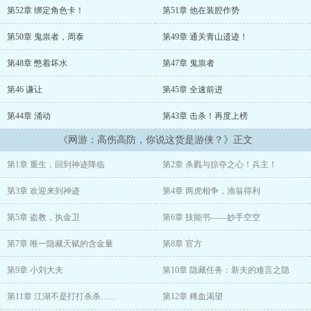
第52章 绑定角色卡！
第51章 他在装腔作势
人们每每睡着就会进入另一番天地，在里面杀怪冒险，随时面临生死
危机。
第50章 鬼祟者，周泰
第49章 通关青山遗迹！
【神迹】中死亡后，在现实中便相当于是脑死亡！
第48章 憋着坏水
第47章 鬼祟者
起初所有人就这样，过着朝不保夕的日子，心中恐慌不已。
第46 谦让
第45章 全速前进
第44章 涌动
第43章 击杀！再度上榜
但渐渐的，人们发现随着【神迹】中等级的提升，现实中，他们竟是
可以使用自身职业所具备的非凡能力！
《网游：高伤高防，你说这货是游侠？》正文
这让所有人都为之一振，长久以来面临生死，让人们对生死都有所释
第1章 重生，回到神迹降临
第2章 杀戮与掠夺之心！兵主！
然和看淡，
第3章 欢迎来到神迹
第4章 两虎相争，渔翁得利
所以在非凡能力的诱惑下，和不可逆转的进程中，他们开始争相逐
利。
第5章 盗教，执金卫
第6章 技能书——妙手空空
而与非凡能力一起降临于现实中的，还有各种稀奇古怪的怪物，无数
第7章 唯一隐藏天赋的含金量
第8章 官方
神秘诡异的生命禁区，撕裂虚空的神秘星路……
第9章 小刘大夫
第10章 隐藏任务：新夫的难言之隐
自此之后，地球迎来了全新篇章。
第11章 江湖不是打打杀杀……
第12章 稀血渴望