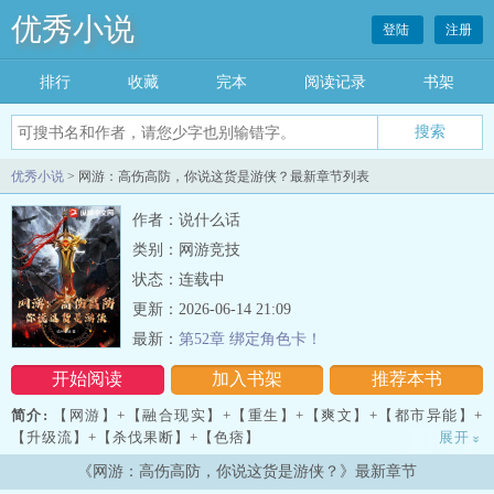
优秀小说
登陆
注册
排行
收藏
完本
阅读记录
书架
优秀小说
> 网游：高伤高防，你说这货是游侠？最新章节列表
作者：说什么话
类别：网游竞技
状态：连载中
更新：2026-06-14 21:09
最新：
第52章 绑定角色卡！
开始阅读
加入书架
推荐本书
简介:
【网游】+【融合现实】+【重生】+【爽文】+【都市异能】+
【升级流】+【杀伐果断】+【色痞】
展开
»
《网游：高伤高防，你说这货是游侠？》最新章节
二零年二月十一日，【神迹】降临。