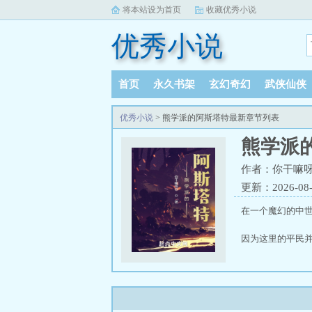
将本站设为首页
收藏优秀小说
优秀小说
首页
永久书架
玄幻奇幻
武侠仙侠
优秀小说
> 熊学派的阿斯塔特最新章节列表
熊学派
作者：你干嘛
更新：2026-08-0
在一个魔幻的中世纪
因为这里的平民
但是......
估摸着不光这个