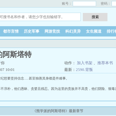
账号：
密码：
都市言情
历史军事
网游竞技
科幻灵异
女生频道
排行
的阿斯塔特
呀你
动作：
加入书架
、
推荐本书
7 10:01
最新：
2590.背叛
想要坚持信念......甚至独善其身都是件难事。
并不淳朴，他们愚昧、贪婪且残忍。因为这里的贵族并不高贵，他们阴险、狠毒
人与人的体质不能一概而论。蓝恩摸摸自己胸口下的两个心脏，三个肺囊。
世界，就算是在那被天球交汇链接起来的其他世界，自己也能保持着健康的善恶
《熊学派的阿斯塔特》最新章节