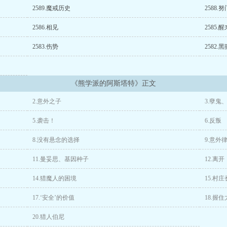
救的渣滓全给扬了！【预计经历世界：只狼、刺客信条、怪猎、血缘、黑魂、仁王..
2589.魔戒历史
2588.
2586.相见
2585.醒
2583.伤势
2582.
《熊学派的阿斯塔特》正文
2.意外之子
3.孽鬼
5.袭击！
6.反叛
8.没有悬念的选择
9.意外
11.曼妥思、基因种子
12.离开
14.猎魔人的困境
15.村
17.‘安全’的价值
18.握
20.猎人伯尼