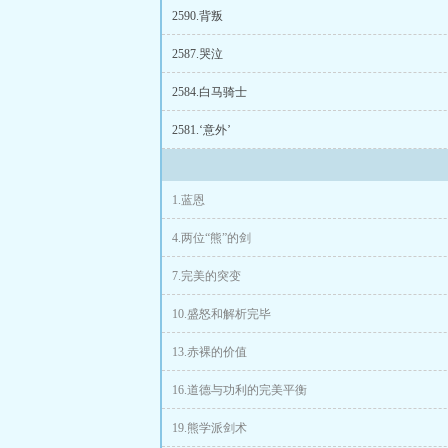
——然后把那些没
2590.背叛
2587.哭泣
2584.白马骑士
2581.‘意外’
1.蓝恩
4.两位“熊”的剑
7.完美的突变
10.盛怒和解析完毕
13.赤裸的价值
16.道德与功利的完美平衡
19.熊学派剑术