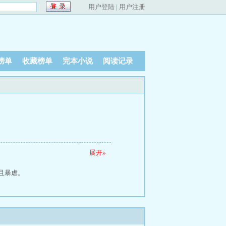
用户登陆
|
用户注册
榜单
收藏榜单
完本小说
阅读记录
展开
»
且暴虐。
观。