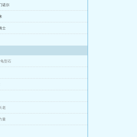
....】
努门诺尔
来
黑骑士
、龟型石
律
庄长老
住力量