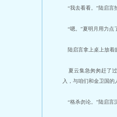
“我去看看。”陆启言
“嗯。”夏明月用力点
陆启言拿上桌上放着的
夏云集急匆匆赶了过
入，与咱们和金卫国的
“格杀勿论。”陆启言