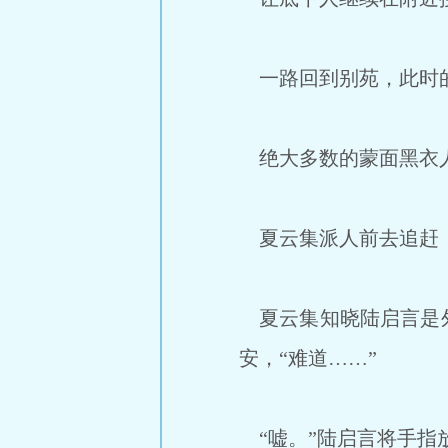
一路回到别苑，此时的
绝大多数的蒙面黑衣人
夏云集派人前去追赶
夏云集知晓陆启言是外
安，“难道……”
“嘘。”陆启言将手指