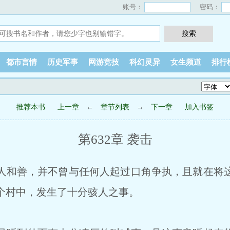
账号：
密码：
都市言情
历史军事
网游竞技
科幻灵异
女生频道
排行
推荐本书
上一章
←
章节列表
→
下一章
加入书签
第632章 袭击
和善，并不曾与任何人起过口角争执，且就在将
个村中，发生了十分骇人之事。