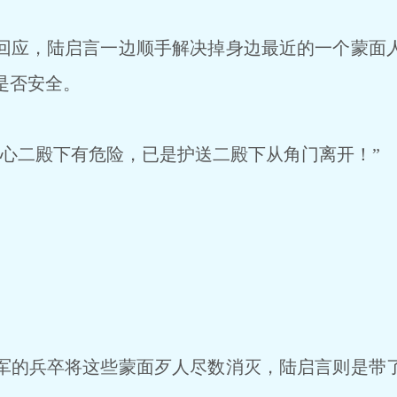
应，陆启言一边顺手解决掉身边最近的一个蒙面
是否安全。
心二殿下有危险，已是护送二殿下从角门离开！”
。
的兵卒将这些蒙面歹人尽数消灭，陆启言则是带