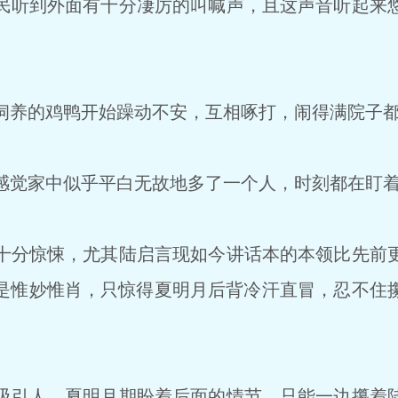
听到外面有十分凄厉的叫喊声，且这声音听起来
养的鸡鸭开始躁动不安，互相啄打，闹得满院子都
觉家中似乎平白无故地多了一个人，时刻都在盯着
分惊悚，尤其陆启言现如今讲话本的本领比先前
是惟妙惟肖，只惊得夏明月后背冷汗直冒，忍不住
引人，夏明月期盼着后面的情节，只能一边攥着