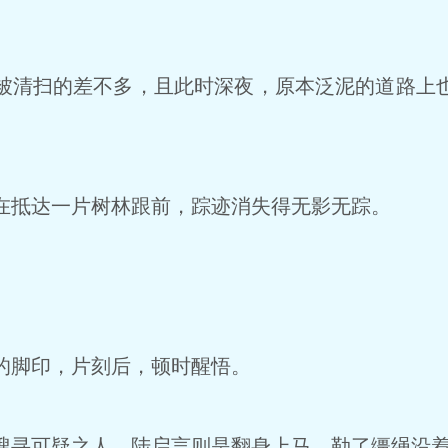
清扫的差不多，且此时深夜，原本泛泥的道路上
抵达一片树林跟前，踪迹消失得无影无踪。
。
脚印，片刻后，顿时醒悟。
寻可疑之人，陆启言则是翻身上马，勒了缰绳沿着