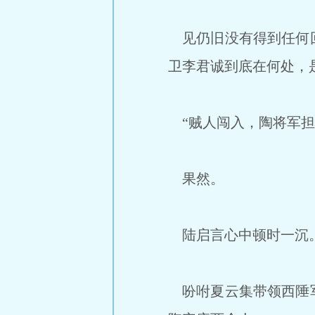
见仍旧没有得到任何回
卫李君诚到底在何处，
“贼人闯入，陶将军担
果然。
陆启言心中顿时一沉
吩咐夏云集带领西陲军