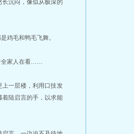
悠长沉闷，像似从极深的
是鸡毛和鸭毛飞舞。
全家人在看……
更上一层楼，利用口技发
攥着陆启言的手，以求能
陆启言，一边迫不及待地