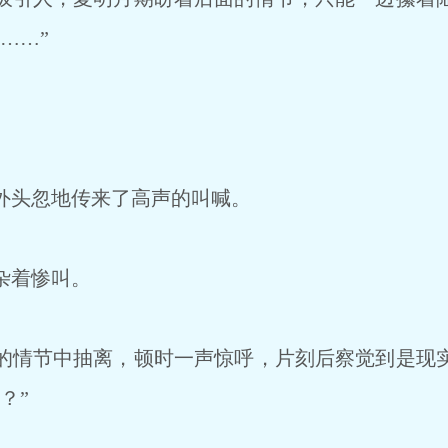
……”
头忽地传来了高声的叫喊。
杂着惨叫。
情节中抽离，顿时一声惊呼，片刻后察觉到是现
？”