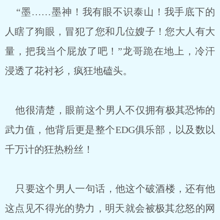
“墨……墨神！我有眼不识泰山！我手底下的
人瞎了狗眼，冒犯了您和几位嫂子！您大人有大
量，把我当个屁放了吧！”龙哥跪在地上，冷汗
浸透了花衬衫，疯狂地磕头。
他很清楚，眼前这个男人不仅拥有极其恐怖的
武力值，他背后更是整个EDG俱乐部，以及数以
千万计的狂热粉丝！
只要这个男人一句话，他这个破酒楼，还有他
这点见不得光的势力，明天就会被极其忿怒的网