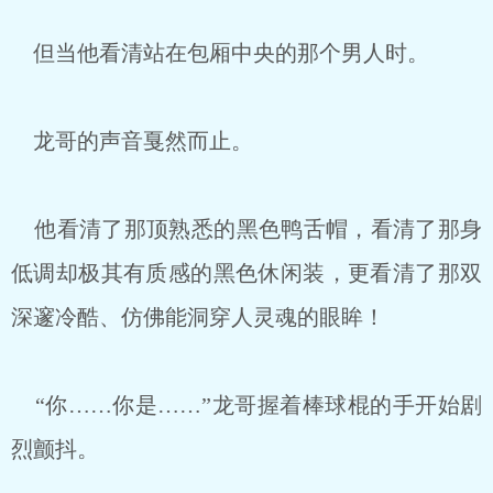
但当他看清站在包厢中央的那个男人时。
龙哥的声音戛然而止。
他看清了那顶熟悉的黑色鸭舌帽，看清了那身
低调却极其有质感的黑色休闲装，更看清了那双
深邃冷酷、仿佛能洞穿人灵魂的眼眸！
“你……你是……”龙哥握着棒球棍的手开始剧
烈颤抖。