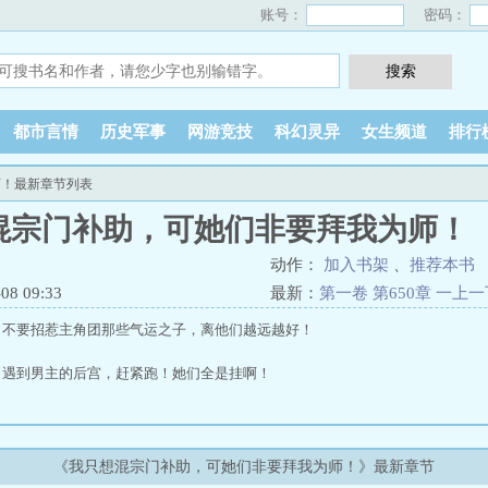
账号：
密码：
都市言情
历史军事
网游竞技
科幻灵异
女生频道
排行
师！最新章节列表
混宗门补助，可她们非要拜我为师！
动作：
加入书架
、
推荐本书
8 09:33
最新：
第一卷 第650章 一上
：不要招惹主角团那些气运之子，离他们越远越好！
：遇到男主的后宫，赶紧跑！她们全是挂啊！
，无法修仙没有修为就算了，想苟到大结局都不行!
《我只想混宗门补助，可她们非要拜我为师！》最新章节