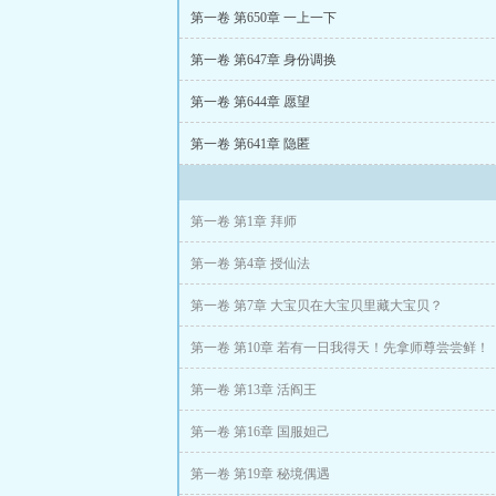
偷听心声的狐狸
第一卷 第650章 一上一下
第一卷 第647章 身份调换
全都乱了!
第一卷 第644章 愿望
现在这些女人全都
第一卷 第641章 隐匿
可她们是主角的后
我开宗立派只是想
第一卷 第1章 拜师
第一卷 第4章 授仙法
第一卷 第7章 大宝贝在大宝贝里藏大宝贝？
第一卷 第10章 若有一日我得天！先拿师尊尝尝鲜！
第一卷 第13章 活阎王
第一卷 第16章 国服妲己
第一卷 第19章 秘境偶遇