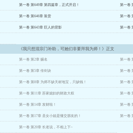
精！带着系统的王女！还有只想造小人儿的圣女！她们全都是挂啊！
第一卷 第649章 第四篇章，正式开启！
第一卷 
第一卷 第646章 装货
第一卷 
第一卷 第643章 巨人的背影
第一卷 
来拜我为师了!
宫啊!
《我只想混宗门补助，可她们非要拜我为师！》正文
混宗门补助!根本没想收徒啊！
第一卷 第2章 赐名
第一卷 
第一卷 第5章 传剑诀
第一卷 
第一卷 第8章 为师不缺天材地宝，只缺钱！
第一卷 
第一卷 第11章 苏家媳妇的财政大权
第一卷 
第一卷 第14章 发财啦！
第一卷 
第一卷 第17章 圣女小姐是懂交朋友的！
第一卷 
第一卷 第20章 长老说，不相上下~