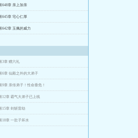
第648章 亲上加亲
第645章 宅心仁厚
第642章 玉佩的威力
第3章 赠六礼
第6章 仙殿之外的大弟子
第9章 亲传弟子！性命垂危！
第12章 霸气大弟子已上线
第15章 剑斩雷劫
第18章 一肚子坏水