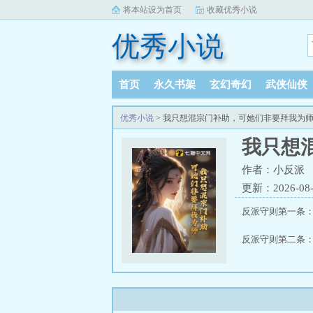
将本站设为首页
收藏优秀小说
优秀小说
首页
永久书架
玄幻奇幻
武侠仙侠
优秀小说
> 我只想混宗门补助，可她们非要拜我为
我只想
作者：小反派
更新：2026-08-0
反派守则第一条
反派守则第二条
......
苏城穿越修仙世界