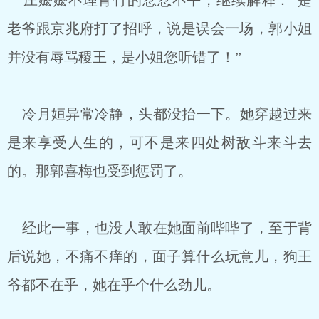
庄嬷嬷不理青竹的忿忿不平，继续解释：“是
老爷跟京兆府打了招呼，说是误会一场，郭小姐
并没有辱骂稷王，是小姐您听错了！”
冷月姮异常冷静，头都没抬一下。她穿越过来
是来享受人生的，可不是来四处树敌斗来斗去
的。那郭喜梅也受到惩罚了。
经此一事，也没人敢在她面前哔哔了，至于背
后说她，不痛不痒的，面子算什么玩意儿，狗王
爷都不在乎，她在乎个什么劲儿。