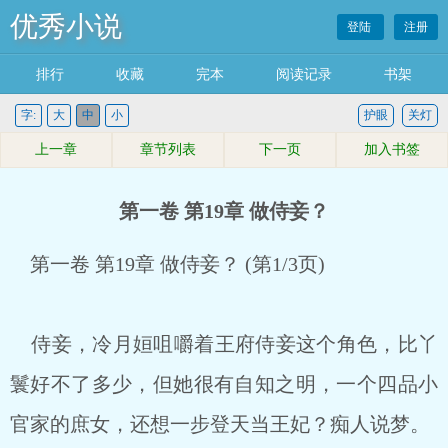
优秀小说
登陆
注册
排行
收藏
完本
阅读记录
书架
字:
大
中
小
护眼
关灯
上一章
章节列表
下一页
加入书签
第一卷 第19章 做侍妾？
第一卷 第19章 做侍妾？ (第1/3页)
侍妾，冷月姮咀嚼着王府侍妾这个角色，比丫
鬟好不了多少，但她很有自知之明，一个四品小
官家的庶女，还想一步登天当王妃？痴人说梦。