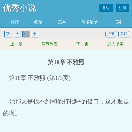
优秀小说
登陆
注册
排行
收藏
完本
阅读记录
书架
字:
大
中
小
护眼
关灯
上一章
章节列表
下一页
加入书签
第18章 不雅照
第18章 不雅照 (第1/3页)
她那天是找不到和他打招呼的借口，这才遁走
的啊。