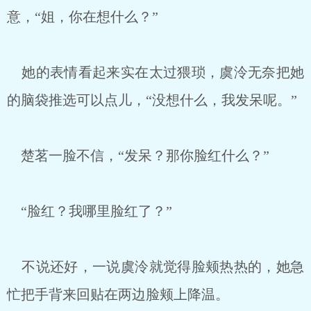
意，“姐，你在想什么？”
她的表情看起来实在太过猥琐，虞泠无奈把她
的脑袋推选可以点儿，“没想什么，我发呆呢。”
楚茗一脸不信，“发呆？那你脸红什么？”
“脸红？我哪里脸红了？”
不说还好，一说虞泠就觉得脸颊热热的，她急
忙把手背来回贴在两边脸颊上降温。