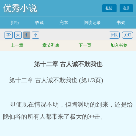
优秀小说
登陆
注册
排行
收藏
完本
阅读记录
书架
字:
大
中
小
护眼
关灯
上一章
章节列表
下一页
加入书签
第十二章 古人诚不欺我也
第十二章 古人诚不欺我也 (第1/3页)
即便现在情况不明，但陶渊明的到来，还是给
隐仙谷的所有人都带来了极大的冲击。