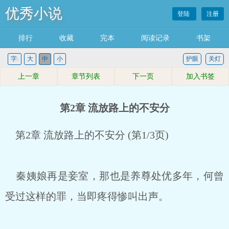
优秀小说
登陆
注册
排行
收藏
完本
阅读记录
书架
字:
大
中
小
护眼
关灯
上一章
章节列表
下一页
加入书签
第2章 流放路上的不安分
第2章 流放路上的不安分 (第1/3页)
秦姨娘再是妾室，那也是养尊处优多年，何曾
受过这样的罪，当即疼得惨叫出声。