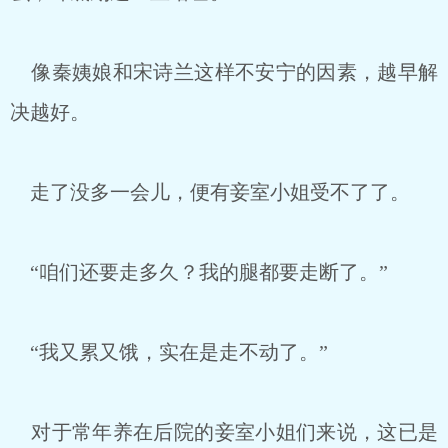
像秦姨娘和宋诗兰这样不安宁的因素，越早解
决越好。
走了没多一会儿，便有妾室小姐受不了了。
“咱们还要走多久？我的腿都要走断了。”
“我又累又饿，实在是走不动了。”
对于常年养在后院的妾室小姐们来说，这已是