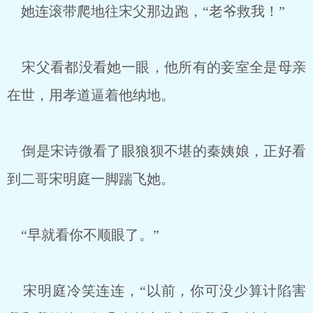
她连滚带爬地往宋父那边跑，“老爷救我！”
宋父看都没看她一眼，他所有的妾室全是母亲
在世，用孝道逼着他纳地。
倒是宋诗微看了眼狼狈不堪的秦姨娘，正好看
到二哥宋明庭一脚踹飞她。
“早就看你不顺眼了。”
宋明庭冷笑连连，“以前，你可没少算计陷害