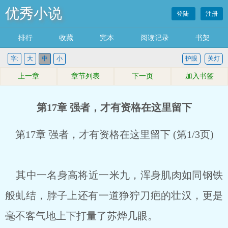
优秀小说
登陆
注册
排行
收藏
完本
阅读记录
书架
字:
大
中
小
护眼
关灯
上一章
章节列表
下一页
加入书签
第17章 强者，才有资格在这里留下
第17章 强者，才有资格在这里留下 (第1/3页)
其中一名身高将近一米九，浑身肌肉如同钢铁
般虬结，脖子上还有一道狰狞刀疤的壮汉，更是
毫不客气地上下打量了苏烨几眼。