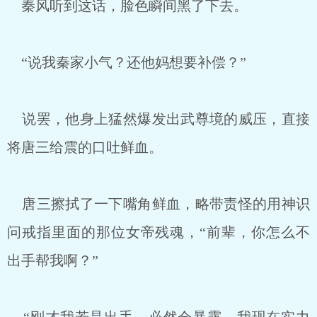
秦风听到这话，脸色瞬间黑了下去。
“说我秦家小气？还他妈想要补偿？”
说罢，他身上猛然爆发出武尊境的威压，直接
将唐三给震的口吐鲜血。
唐三擦拭了一下嘴角鲜血，略带责怪的用神识
问戒指里面的那位女帝残魂，“前辈，你怎么不
出手帮我啊？”