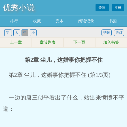
优秀小说
登陆
注册
排行
收藏
完本
阅读记录
书架
字:
大
中
小
护眼
关灯
上一章
章节列表
下一页
加入书签
第2章 尘儿，这婚事你把握不住
第2章 尘儿，这婚事你把握不住 (第1/3页)
一边的唐三似乎看出了什么，站出来愤愤不平
道：