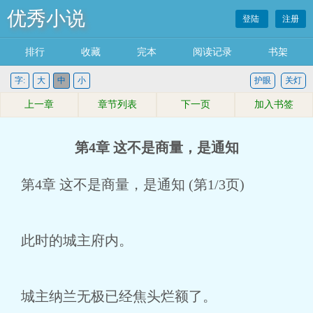
优秀小说
登陆
注册
排行
收藏
完本
阅读记录
书架
字:
大
中
小
护眼
关灯
上一章
章节列表
下一页
加入书签
第4章 这不是商量，是通知
第4章 这不是商量，是通知 (第1/3页)
此时的城主府内。
城主纳兰无极已经焦头烂额了。