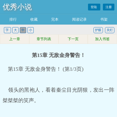
优秀小说
登陆
注册
排行
收藏
完本
阅读记录
书架
字:
大
中
小
护眼
关灯
上一章
章节列表
下一页
加入书签
第15章 无敌金身警告！
第15章 无敌金身警告！ (第1/3页)
领头的黑袍人，看着秦尘目光阴狠，发出一阵
桀桀桀的笑声。