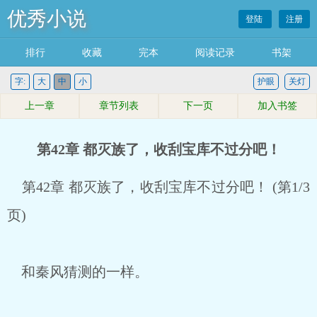
优秀小说
登陆
注册
排行
收藏
完本
阅读记录
书架
字:
大
中
小
护眼
关灯
上一章
章节列表
下一页
加入书签
第42章 都灭族了，收刮宝库不过分吧！
第42章 都灭族了，收刮宝库不过分吧！ (第1/3
页)
和秦风猜测的一样。